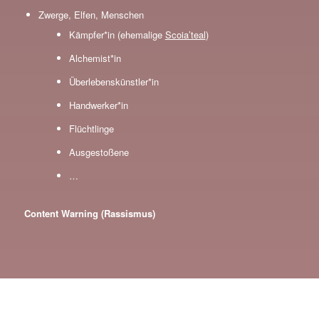
Zwerge, Elfen, Menschen
Kämpfer*in (ehemalige
Scoia’teal
)
Alchemist*in
Überlebenskünstler*in
Handwerker*in
Flüchtlinge
Ausgestoßene
…
Content Warning (Rassismus)