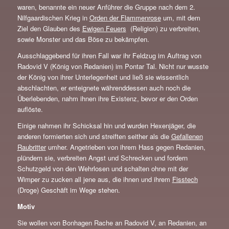
waren, benannte ein neuer Anführer die Gruppe nach dem 2.
Nilfgaardischen Krieg in
Orden der Flammenrose
um, mit dem
Ziel den Glauben des
Ewigen Feuers
(Religion) zu verbreiten,
sowie Monster und das Böse zu bekämpfen.
Ausschlaggebend für ihren Fall war ihr Feldzug im Auftrag von
Radovid V (König von Redanien) im Pontar Tal. Nicht nur wusste
der König von ihrer Unterlegenheit und ließ sie wissentlich
abschlachten, er enteignete währenddessen auch noch die
Überlebenden, nahm ihnen ihre Existenz, bevor er den Orden
auflöste.
Einige nahmen ihr Schicksal hin und wurden Hexenjäger, die
anderen formierten sich und streiften seither als die
Gefallenen
Raubritter
umher. Angetrieben von ihrem Hass gegen Redanien,
plündern sie, verbreiten Angst und Schrecken und fordern
Schutzgeld von den Wehrlosen und schalten ohne mit der
Wimper zu zucken all jene aus, die ihnen und ihrem
Fisstech
(Droge) Geschäft im Wege stehen.
Motiv
Sie wollen von Bonhagen Rache an Radovid V, an Redanien, an