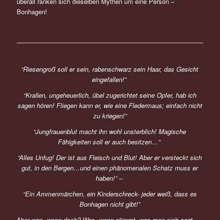
überall ranken sich dieselben Mythen um eine Person –
Bonhagen!
“Riesengroß soll er sein, rabenschwarz sein Haar, das Gesicht
eingefallen!”
“Krallen, ungeheuerlich, übel zugerichtet seine Opfer, hab ich
sagen hören! Fliegen kann er, wie eine Fledermaus; einfach nicht
zu kriegen!”
“Jungfrauenblut macht ihn wohl unsterblich! Magische
Fähigkeiten soll er auch besitzen…”
“Alles Unfug! Der ist aus Fleisch und Blut! Aber er versteckt sich
gut, in den Bergen…und einen phänomenalen Schatz muss er
haben!” –
“Ein Ammenmärchen, ein Kinderschreck- jeder weiß, dass es
Bonhagen nicht gibt!”
Aber was, wenn doch? Was, wenn stimmt, was man sich sagt,