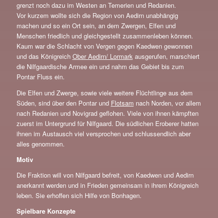
grenzt noch dazu im Westen an Temerien und Redanien.
Vor kurzem wollte sich die Region von Aedirn unabhängig
machen und so ein Ort sein, an dem Zwergen, Elfen und
Menschen friedlich und gleichgestellt zusammenleben können.
Kaum war die Schlacht von Vergen gegen Kaedwen gewonnen
und das Königreich
Ober Aedirn/ Lormark
ausgerufen, marschiert
die Nilfgaardische Armee ein und nahm das Gebiet bis zum
Pontar Fluss ein.
Die Elfen und Zwerge, sowie viele weitere Flüchtlinge aus dem
Süden, sind über den Pontar und
Flotsam
nach Norden, vor allem
nach Redanien und Novigrad geflohen. Viele von ihnen kämpften
zuerst im Untergrund für Nilfgaard. Die südlichen Eroberer hatten
ihnen im Austausch viel versprochen und schlussendlich aber
alles genommen.
Motiv
Die Fraktion will von Nilfgaard befreit, von Kaedwen und Aedirn
anerkannt werden und in Frieden gemeinsam in ihrem Königreich
leben. Sie erhoffen sich Hilfe von Bonhagen.
Spielbare Konzepte