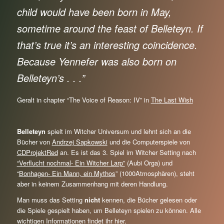
child would have been born in May,
sometime
around the feast of Belleteyn. If
that’s true it’s an interesting coincidence.
Because Yennefer
was also born on
Belleteyn’s . . .”
Geralt in chapter “The Voice of Reason: IV” in
The Last Wish
Belleteyn
spielt im Witcher Universum und lehnt sich an die
Bücher von
Andrzej Sapkowski
und die Computerspiele von
CDProjektRed
an. Es ist das 3. Spiel im Witcher Setting nach
“Verflucht nochmal- Ein Witcher Larp”
(Aubi Orga) und
“
Bonhagen- Ein Mann, ein Mythos
” (1000Atmosphären), steht
aber in keinem Zusammenhang mit deren Handlung.
Man muss das Setting
nicht
kennen, die Bücher gelesen oder
die Spiele gespielt haben, um Belleteyn spielen zu können. Alle
wichtigen Informationen findet ihr hier.