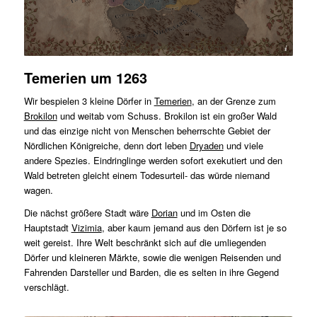
by Agnes Platt
Temerien um 1263
Wir bespielen 3 kleine Dörfer in
Temerien
, an der Grenze zum
Brokilon
und weitab vom Schuss. Brokilon ist ein großer Wald
und das einzige nicht von Menschen beherrschte Gebiet der
Nördlichen Königreiche, denn dort leben
Dryaden
und viele
andere Spezies. Eindringlinge werden sofort exekutiert und den
Wald betreten gleicht einem Todesurteil- das würde niemand
wagen.
Die nächst größere Stadt wäre
Dorian
und im Osten die
Hauptstadt
Vizimia
, aber kaum jemand aus den Dörfern ist je so
weit gereist. Ihre Welt beschränkt sich auf die umliegenden
Dörfer und kleineren Märkte, sowie die wenigen Reisenden und
Fahrenden Darsteller und Barden, die es selten in ihre Gegend
verschlägt.