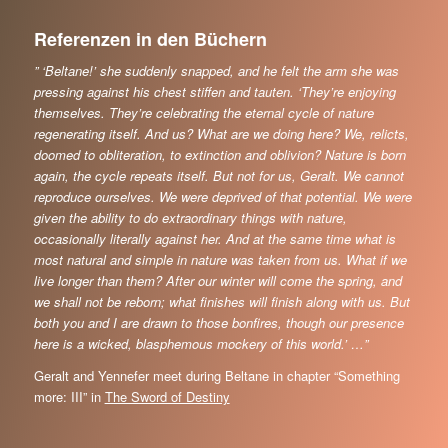
Referenzen in den Büchern
” ‘Beltane!’ she suddenly snapped, and he felt the arm she was
pressing against
his chest stiffen and tauten. ‘They’re enjoying
themselves. They’re celebrating
the eternal cycle of nature
regenerating itself. And us? What are we doing here?
We, relicts,
doomed to obliteration, to extinction and oblivion? Nature is born
again, the cycle repeats itself. But not for us, Geralt. We cannot
reproduce
ourselves. We were deprived of that potential. We were
given the ability to do
extraordinary things with nature,
occasionally literally against her. And at the
same time what is
most natural and simple in nature was taken from us. What if
we
live longer than them? After our winter will come the spring, and
we shall
not be reborn; what finishes will finish along with us. But
both you and I are
drawn to those bonfires, though our presence
here is a wicked, blasphemous
mockery of this world.’ …”
Geralt and Yennefer meet during Beltane in chapter “Something
more: III” in
The Sword of Destiny