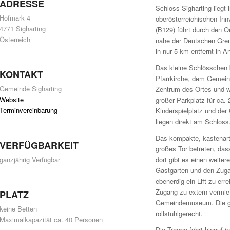
ADRESSE
Schloss Sigharting liegt
Hofmark 4
oberösterreichischen Innv
4771 Sigharting
(B129) führt durch den O
Österreich
nahe der Deutschen Grenz
in nur 5 km entfernt in An
Das kleine Schlösschen 
KONTAKT
Pfarrkirche, dem Gemein
Gemeinde Sigharting
Zentrum des Ortes und wu
Website
großer Parkplatz für ca. 
Terminvereinbarung
Kinderspielplatz und der
liegen direkt am Schloss
Das kompakte, kastenart
VERFÜGBARKEIT
großes Tor betreten, das
dort gibt es einen weite
ganzjährig Verfügbar
Gastgarten und den Zuga
ebenerdig ein Lift zu err
Zugang zu extern vermie
PLATZ
Gemeindemuseum. Die ge
keine Betten
rollstuhlgerecht.
Maximalkapazität ca. 40 Personen
Die Treppe führt hinauf 