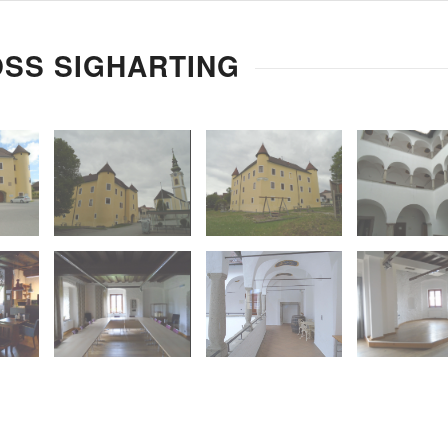
SS SIGHARTING
z
mit Kirche
vom Spielplatz
Arkadengan
ht
Schlossvorplatz
Schlossansicht
Gemeinderats
Arkadengang
Festsaal
om
des
Sitzungssaal