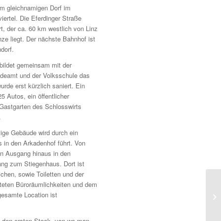
 im gleichnamigen Dorf im
iertel. Die Eferdinger Straße
rt, der ca. 60 km westlich von Linz
e liegt. Der nächste Bahnhof ist
dorf.
bildet gemeinsam mit der
deamt und der Volksschule das
rde erst kürzlich saniert. Ein
25 Autos, ein öffentlicher
 Gastgarten des Schlosswirts
.
ige Gebäude wird durch ein
s in den Arkadenhof führt. Von
ren Ausgang hinaus in den
ng zum Stiegenhaus. Dort ist
eichen, sowie Toiletten und der
teten Büroräumlichkeiten und dem
samte Location ist
in den ersten Stock, von wo man