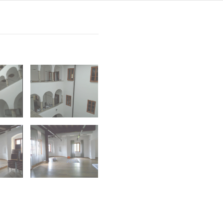
g
Arkadenhof
Festsaal