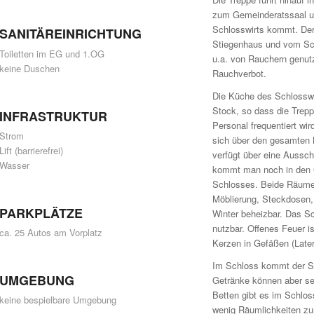
zum Gemeinderatssaal 
Schlosswirts kommt. De
SANITÄREINRICHTUNG
Stiegenhaus und vom Sch
Toiletten im EG und 1.OG
u.a. von Rauchern genutzt
keine Duschen
Rauchverbot.
Die Küche des Schlosswir
Stock, so dass die Trepp
INFRASTRUKTUR
Personal frequentiert wir
Strom
sich über den gesamten 
Lift (barrierefrei)
verfügt über eine Aussc
Wasser
kommt man noch in den 
Schlosses. Beide Räume
Möblierung, Steckdosen,
PARKPLÄTZE
Winter beheizbar. Das Sc
nutzbar. Offenes Feuer 
ca. 25 Autos am Vorplatz
Kerzen in Gefäßen (Later
Im Schloss kommt der Sch
UMGEBUNG
Getränke können aber se
Betten gibt es im Schlos
keine bespielbare Umgebung
wenig Räumlichkeiten zu