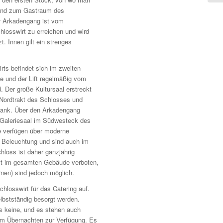
und zum Gastraum des
r Arkadengang ist vom
losswirt zu erreichen und wird
. Innen gilt ein strenges
ts befindet sich im zweiten
e und der Lift regelmäßig vom
d. Der große Kultursaal erstreckt
Nordtrakt des Schlosses und
hank. Über den Arkadengang
Galeriesaal im Südwesteck des
 verfügen über moderne
 Beleuchtung und sind auch im
hloss ist daher ganzjährig
ist im gesamten Gebäude verboten,
nen) sind jedoch möglich.
losswirt für das Catering auf.
lbstständig besorgt werden.
s keine, und es stehen auch
m Übernachten zur Verfügung. Es